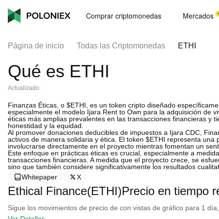
Comprar criptomonedas
Mercados
Página de inicio
Todas las Criptomonedas
ETHI
Qué es ETHI
Actualizado:
Finanzas Éticas, o $ETHI, es un token cripto diseñado específicamen
especialmente el modelo Ijara Rent to Own para la adquisición de 
éticas más amplias prevalentes en las transacciones financieras y 
honestidad y la equidad.
Al promover donaciones deducibles de impuestos a Ijara CDC, Finanz
activos de manera solidaria y ética. El token $ETHI representa una p
involucrarse directamente en el proyecto mientras fomentan un sent
Este enfoque en prácticas éticas es crucial, especialmente a medi
transacciones financieras. A medida que el proyecto crece, se esfue
sino que también considere significativamente los resultados cualitat
Whitepaper
X
Ethical Finance(ETHI)Precio en tiempo r
Sigue los movimientos de precio de con vistas de gráfico para 1 día,
Ver Detalles