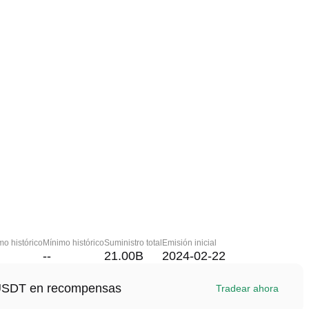
o histórico
Mínimo histórico
Suministro total
Emisión inicial
--
21.00B
2024-02-22
1 USDT en recompensas
Tradear ahora