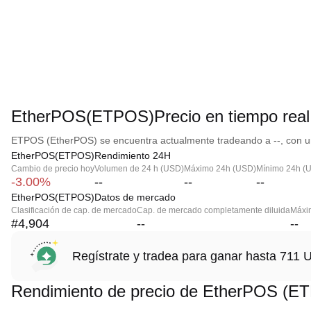
EtherPOS(ETPOS)Precio en tiempo real
ETPOS (EtherPOS) se encuentra actualmente tradeando a --, con un
EtherPOS(ETPOS)Rendimiento 24H
Cambio de precio hoy
Volumen de 24 h (USD)
Máximo 24h (USD)
Mínimo 24h (
-3.00%
--
--
--
EtherPOS(ETPOS)Datos de mercado
Clasificación de cap. de mercado
Cap. de mercado completamente diluida
Máxim
#4,904
--
--
Regístrate y tradea para ganar hasta 71
Rendimiento de precio de EtherPOS (E