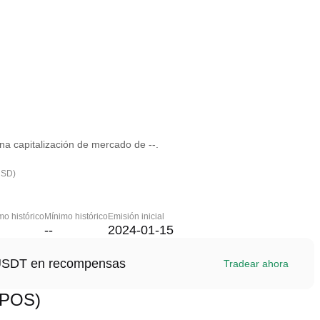
a capitalización de mercado de --.
USD)
o histórico
Mínimo histórico
Emisión inicial
--
2024-01-15
1 USDT en recompensas
Tradear ahora
TPOS)