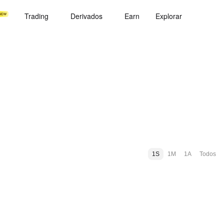
Trading
Derivados
Earn
Explorar
1S
1M
1A
Todos