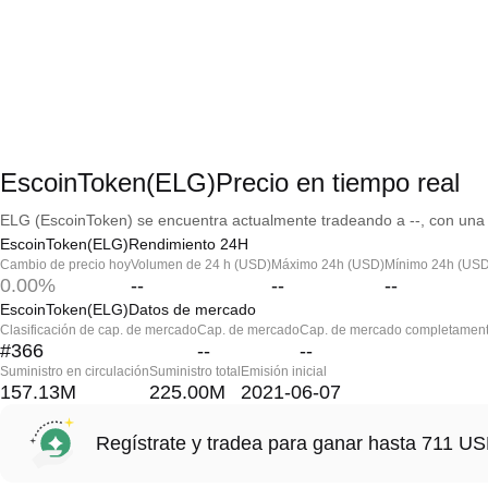
EscoinToken(ELG)Precio en tiempo real
ELG (EscoinToken) se encuentra actualmente tradeando a --, con una c
EscoinToken(ELG)Rendimiento 24H
Cambio de precio hoy
Volumen de 24 h (USD)
Máximo 24h (USD)
Mínimo 24h (USD
0.00%
--
--
--
EscoinToken(ELG)Datos de mercado
Clasificación de cap. de mercado
Cap. de mercado
Cap. de mercado completament
#366
--
--
Suministro en circulación
Suministro total
Emisión inicial
157.13M
225.00M
2021-06-07
Regístrate y tradea para ganar hasta 711 