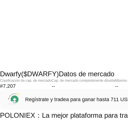
Dwarfy($DWARFY)Datos de mercado
Clasificación de cap. de mercado
Cap. de mercado completamente diluida
Máximo h
#7,207
--
--
Regístrate y tradea para ganar hasta 711 
POLONIEX：La mejor plataforma para tr