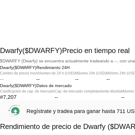
Dwarfy($DWARFY)Precio en tiempo real
$DWARFY (Dwarfy) se encuentra actualmente tradeando a --, con una c
Dwarfy($DWARFY)Rendimiento 24H
Cambio de precio hoy
Volumen de 24 h (USD)
Máximo 24h (USD)
Mínimo 24h (USD
--
--
--
--
Dwarfy($DWARFY)Datos de mercado
Clasificación de cap. de mercado
Cap. de mercado completamente diluida
Máximo h
#7,207
--
--
Regístrate y tradea para ganar hasta 711 
Rendimiento de precio de Dwarfy ($DWA