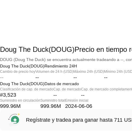
Doug The Duck(DOUG)Precio en tiempo r
DOUG (Doug The Duck) se encuentra actualmente tradeando a --, con 
Doug The Duck(DOUG)Rendimiento 24H
Cambio de precio hoy
Volumen de 24 h (USD)
Máximo 24h (USD)
Mínimo 24h (USD
--
--
--
--
Doug The Duck(DOUG)Datos de mercado
Clasificación de cap. de mercado
Cap. de mercado
Cap. de mercado completament
#3,523
--
--
Suministro en circulación
Suministro total
Emisión inicial
999.96M
999.96M
2024-06-06
Regístrate y tradea para ganar hasta 711 