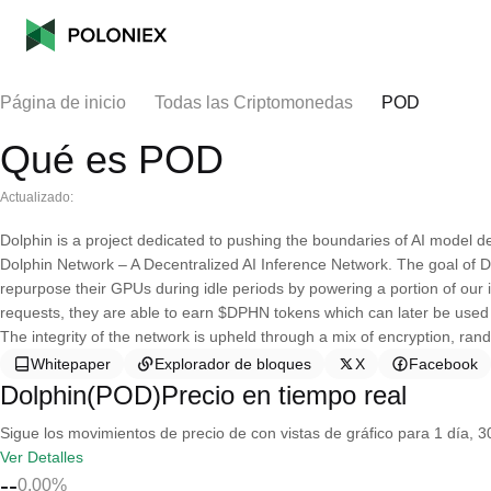
Página de inicio
Todas las Criptomonedas
POD
Qué es POD
Actualizado:
Dolphin is a project dedicated to pushing the boundaries of AI model d
Dolphin Network – A Decentralized AI Inference Network. The goal of 
repurpose their GPUs during idle periods by powering a portion of our 
requests, they are able to earn $DPHN tokens which can later be used 
The integrity of the network is upheld through a mix of encryption, r
Whitepaper
Explorador de bloques
X
Facebook
Dolphin(POD)Precio en tiempo real
Sigue los movimientos de precio de con vistas de gráfico para 1 día, 30
Ver Detalles
--
0.00%