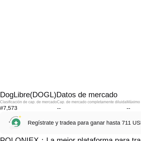
DogLibre(DOGL)Datos de mercado
Clasificación de cap. de mercado
Cap. de mercado completamente diluida
Máximo h
#7,573
--
--
Regístrate y tradea para ganar hasta 711 
POLONIEX：La mejor plataforma para tra