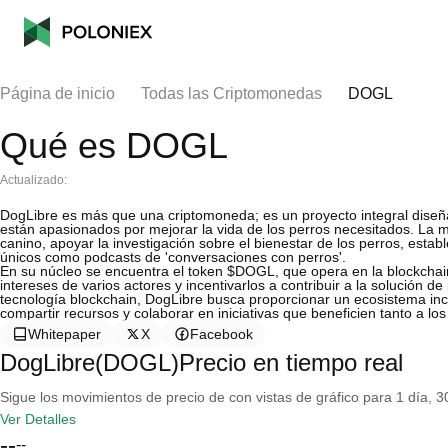
Página de inicio
Todas las Criptomonedas
DOGL
Qué es DOGL
Actualizado:
DogLibre es más que una criptomoneda; es un proyecto integral dise
están apasionados por mejorar la vida de los perros necesitados. La mi
canino, apoyar la investigación sobre el bienestar de los perros, estab
únicos como podcasts de 'conversaciones con perros'.
En su núcleo se encuentra el token $DOGL, que opera en la blockchai
intereses de varios actores y incentivarlos a contribuir a la solución d
tecnología blockchain, DogLibre busca proporcionar un ecosistema in
compartir recursos y colaborar en iniciativas que beneficien tanto a 
Whitepaper
X
Facebook
DogLibre(DOGL)Precio en tiempo real
Sigue los movimientos de precio de con vistas de gráfico para 1 día, 30
Ver Detalles
--
--