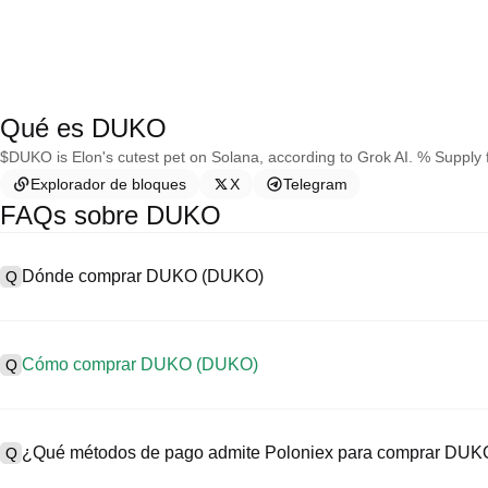
Qué es DUKO
$DUKO is Elon's cutest pet on Solana, according to Grok AI. % Supply 
Explorador de bloques
X
Telegram
FAQs sobre DUKO
Dónde comprar DUKO (DUKO)
Q
A
Los intercambios centralizados (CEX) son una de las formas más f
interfaces fáciles de usar, alta liquidez y una variedad de herramien
Cómo comprar DUKO (DUKO)
Q
Poloniex admite trading en criptomonedas diversificadas, incluido 
Compra DUKO en un CEX de la siguiente manera:
A
Comienza tu viaje cripto en cuatro pasos con Poloniex, una plataf
1. Crea una cuenta y completa la verificación KYC.
amplia gama de activos digitales de alta calidad.
¿Qué métodos de pago admite Poloniex para comprar DU
Q
2. Deposita fondos en tu cuenta con monedas fiat y criptomonedas.
3. Busca DUKO.