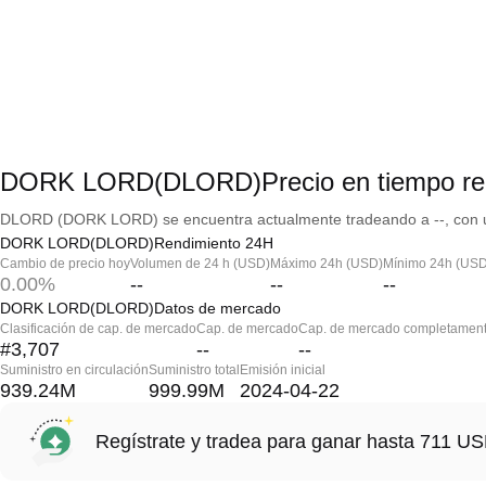
DORK LORD(DLORD)Precio en tiempo re
DLORD (DORK LORD) se encuentra actualmente tradeando a --, con un
DORK LORD(DLORD)Rendimiento 24H
Cambio de precio hoy
Volumen de 24 h (USD)
Máximo 24h (USD)
Mínimo 24h (USD
0.00%
--
--
--
DORK LORD(DLORD)Datos de mercado
Clasificación de cap. de mercado
Cap. de mercado
Cap. de mercado completament
#3,707
--
--
Suministro en circulación
Suministro total
Emisión inicial
939.24M
999.99M
2024-04-22
Regístrate y tradea para ganar hasta 711 