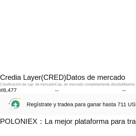
Credia Layer(CRED)Datos de mercado
Clasificación de cap. de mercado
Cap. de mercado completamente diluida
Máximo h
#8,477
--
--
Regístrate y tradea para ganar hasta 711 
POLONIEX：La mejor plataforma para tra