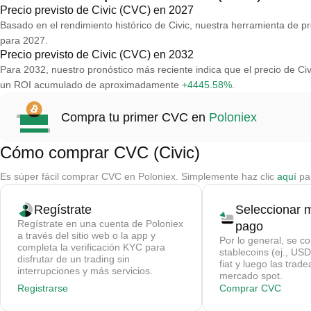
Precio previsto de Civic (CVC) en 2027
Basado en el rendimiento histórico de Civic, nuestra herramienta de p
para 2027.
Precio previsto de Civic (CVC) en 2032
Para 2032, nuestro pronóstico más reciente indica que el precio de C
un ROI acumulado de aproximadamente
+4445.58%
.
Compra tu primer CVC en
Poloniex
Cómo comprar CVC (Civic)
Es súper fácil comprar CVC en Poloniex. Simplemente haz clic
aquí
par
Regístrate
Seleccionar 
Regístrate en una cuenta de Poloniex
pago
a través del sitio web o la app y
Por lo general, se c
completa la verificación KYC para
stablecoins (ej., U
disfrutar de un trading sin
fiat y luego las trad
interrupciones y más servicios.
mercado spot.
Registrarse
Comprar CVC