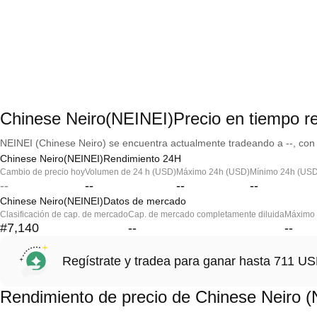
Chinese Neiro(NEINEI)Precio en tiempo re
NEINEI (Chinese Neiro) se encuentra actualmente tradeando a --, con 
Chinese Neiro(NEINEI)Rendimiento 24H
Cambio de precio hoy
Volumen de 24 h (USD)
Máximo 24h (USD)
Mínimo 24h (USD
--
--
--
--
Chinese Neiro(NEINEI)Datos de mercado
Clasificación de cap. de mercado
Cap. de mercado completamente diluida
Máximo h
#7,140
--
--
Regístrate y tradea para ganar hasta 711 
Rendimiento de precio de Chinese Neiro 