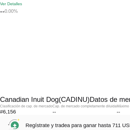
Ver Detalles
--
0.00%
Canadian Inuit Dog(CADINU)Datos de me
Clasificación de cap. de mercado
Cap. de mercado completamente diluida
Máximo h
#6,156
--
--
Regístrate y tradea para ganar hasta 711 