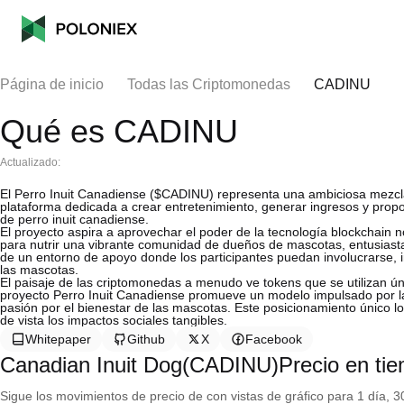
Página de inicio
Todas las Criptomonedas
CADINU
Qué es CADINU
Actualizado:
El Perro Inuit Canadiense ($CADINU) representa una ambiciosa mezcl
plataforma dedicada a crear entretenimiento, generar ingresos y propo
de perro inuit canadiense.
El proyecto aspira a aprovechar el poder de la tecnología blockchain n
para nutrir una vibrante comunidad de dueños de mascotas, entusiastas y
de un entorno de apoyo donde los participantes puedan involucrarse, i
las mascotas.
El paisaje de las criptomonedas a menudo ve tokens que se utilizan ún
proyecto Perro Inuit Canadiense promueve un modelo impulsado por la 
pasión por el bienestar de las mascotas. Este posicionamiento único 
de vista los impactos sociales tangibles.
Whitepaper
Github
X
Facebook
Canadian Inuit Dog(CADINU)Precio en tie
Sigue los movimientos de precio de con vistas de gráfico para 1 día, 30