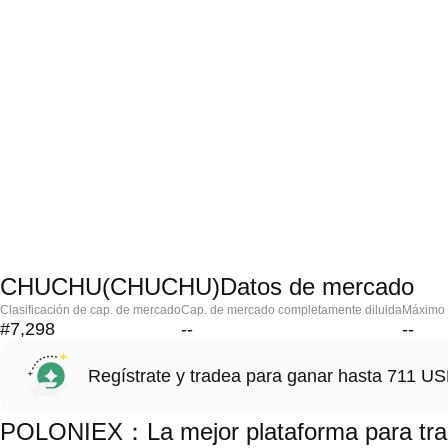
CHUCHU(CHUCHU)Datos de mercado
Clasificación de cap. de mercado
Cap. de mercado completamente diluida
Máximo h
#7,298
--
--
Regístrate y tradea para ganar hasta 711 
POLONIEX：La mejor plataforma para t