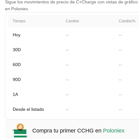
Sigue los movimientos de precio de C+Charge con vistas de gráfico p
en Poloniex.
Tiempo
Cambio
Cambio%
Hoy
--
--
30D
--
--
60D
--
--
90D
--
--
1A
--
--
Desde el listado
--
--
Compra tu primer CCHG en
Poloniex