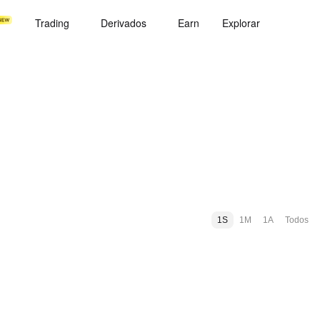
Trading
Derivados
Earn
Explorar
1S
1M
1A
Todos