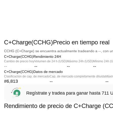
C+Charge(CCHG)Precio en tiempo real
CCHG (C+Charge) se encuentra actualmente tradeando a --, con una
C+Charge(CCHG)Rendimiento 24H
Cambio de precio hoy
Volumen de 24 h (USD)
Máximo 24h (USD)
Mínimo 24h (
--
--
--
--
C+Charge(CCHG)Datos de mercado
Clasificación de cap. de mercado
Cap. de mercado completamente diluida
Máxim
#6,813
--
--
Regístrate y tradea para ganar hasta 71
Rendimiento de precio de C+Charge (C