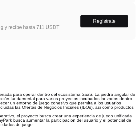
Regístrate
ng y recibe hasta 711 USDT
eñada para operar dentro del ecosistema SaaS. La piedra angular de
acción fundamental para varios proyectos incubados lanzados dentro
blecer un entorno de juego cohesivo que permita a los usuarios
ncluidas las Ofertas de Negocios Iniciales (IBOs), así como productos
rativo, el proyecto busca crear una experiencia de juego unificada
yPark busca aumentar la participación del usuario y el potencial de
nidades de juego.