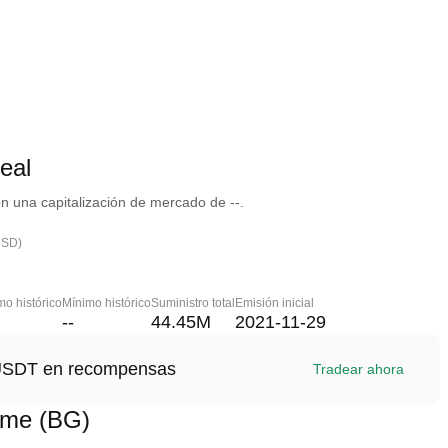
eal
 una capitalización de mercado de --.
USD)
o histórico
Mínimo histórico
Suministro total
Emisión inicial
--
44.45M
2021-11-29
1 USDT en recompensas
Tradear ahora
ame (BG)