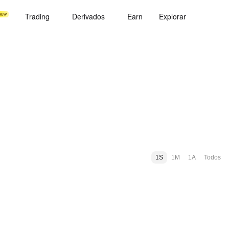
Trading
Derivados
Earn
Explorar
1S
1M
1A
Todos