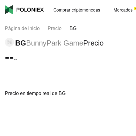
Comprar criptomonedas
Mercados
Página de inicio
Precio
BG
BG
BunnyPark Game
Precio
--
--
Precio en tiempo real de BG