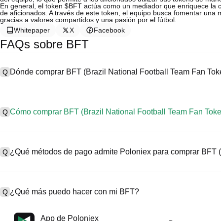
En general, el token $BFT actúa como un mediador que enriquece la co
de aficionados. A través de este token, el equipo busca fomentar un
gracias a valores compartidos y una pasión por el fútbol.
Whitepaper
X
Facebook
FAQs sobre BFT
Dónde comprar BFT (Brazil National Football Team Fan Tok
Q
A
Los intercambios centralizados (CEX) son una de las formas más fá
Token. Estos intercambios ofrecen interfaces fáciles de usar, alta l
Cómo comprar BFT (Brazil National Football Team Fan Toke
Q
las operaciones. Por ejemplo, Poloniex admite trading en criptomone
competitivas.
A
Comienza tu viaje cripto en cuatro pasos con Poloniex, una platafor
Compra Brazil National Football Team Fan Token en un CEX de la 
Football Team Fan Token) y una amplia gama de activos digitales de
¿Qué métodos de pago admite Poloniex para comprar BFT (B
Q
1. Crea una cuenta y completa la verificación KYC.
2. Deposita fondos en tu cuenta con monedas fiat y criptomonedas.
3. Busca BFT.
A
Poloniex admite:
4. Coloca una orden de mercado/límite para comprar.
1) Tarjeta de crédito/débito (como Visa y Mastercard) para comprar 
¿Qué más puedo hacer con mi BFT?
Q
2) Trading P2P para comprar USDT a otros usuarios, protegido po
3) Transferencias bancarias para depositar monedas fiat como USD
4) Trading OTC para cada trading por bloques de más de $100.000 
A
Puedes tradear futuros con USDT o USDC.
App de Poloniex