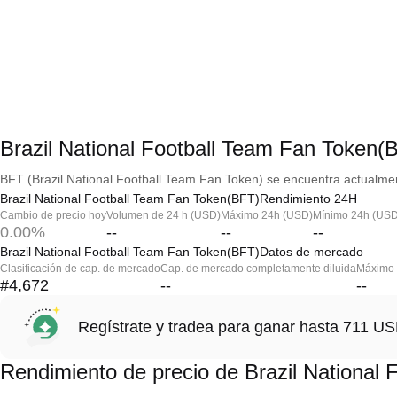
Brazil National Football Team Fan Token(
BFT (Brazil National Football Team Fan Token) se encuentra actualmen
Brazil National Football Team Fan Token(BFT)Rendimiento 24H
Cambio de precio hoy
Volumen de 24 h (USD)
Máximo 24h (USD)
Mínimo 24h (USD
0.00%
--
--
--
Brazil National Football Team Fan Token(BFT)Datos de mercado
Clasificación de cap. de mercado
Cap. de mercado completamente diluida
Máximo h
#4,672
--
--
Regístrate y tradea para ganar hasta 711 
Rendimiento de precio de Brazil National