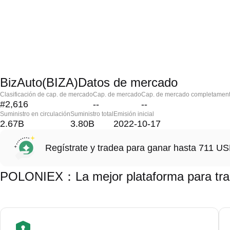
BizAuto(BIZA)Datos de mercado
Clasificación de cap. de mercado
Cap. de mercado
Cap. de mercado completament
#2,616
--
--
Suministro en circulación
Suministro total
Emisión inicial
2.67B
3.80B
2022-10-17
Regístrate y tradea para ganar hasta 711 
POLONIEX：La mejor plataforma para trad