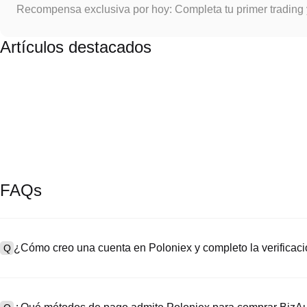
Recompensa exclusiva por hoy: Completa tu primer trading
Artículos destacados
FAQs
¿Cómo creo una cuenta en Poloniex y completo la verifica
Q
Para crear una cuenta, visita la
página de registro
en nuestro sitio o
A
“Registrarse”, ingresa tu correo electrónico o número de teléfono, 