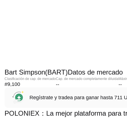
Bart Simpson(BART)Datos de mercado
Clasificación de cap. de mercado
Cap. de mercado completamente diluida
Máxim
#9,100
--
--
Regístrate y tradea para ganar hasta 71
POLONIEX：La mejor plataforma para tr