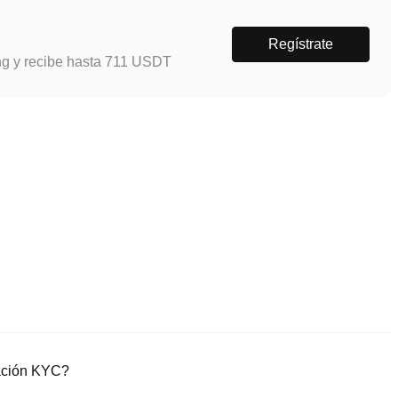
Regístrate
ng y recibe hasta 711 USDT
cación KYC?