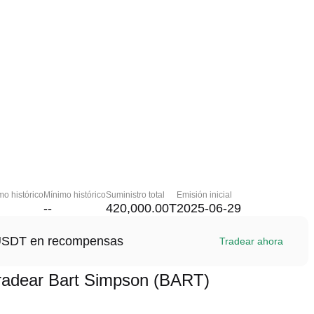
o histórico
Mínimo histórico
Suministro total
Emisión inicial
--
420,000.00T
2025-06-29
1 USDT en recompensas
Tradear ahora
adear Bart Simpson (BART)