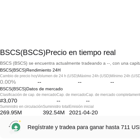
BSCS(BSCS)Precio en tiempo real
BSCS (BSCS) se encuentra actualmente tradeando a --, con una capita
BSCS(BSCS)Rendimiento 24H
Cambio de precio hoy
Volumen de 24 h (USD)
Máximo 24h (USD)
Mínimo 24h (USD
0.00%
--
--
--
BSCS(BSCS)Datos de mercado
Clasificación de cap. de mercado
Cap. de mercado
Cap. de mercado completament
#3,070
--
--
Suministro en circulación
Suministro total
Emisión inicial
269.95M
392.54M
2021-04-20
Regístrate y tradea para ganar hasta 711 