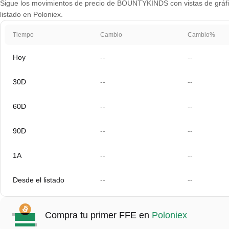
Sigue los movimientos de precio de BOUNTYKINDS con vistas de gráfico
listado en Poloniex.
Tiempo
Cambio
Cambio%
Hoy
--
--
30D
--
--
60D
--
--
90D
--
--
1A
--
--
Desde el listado
--
--
Compra tu primer FFE en
Poloniex