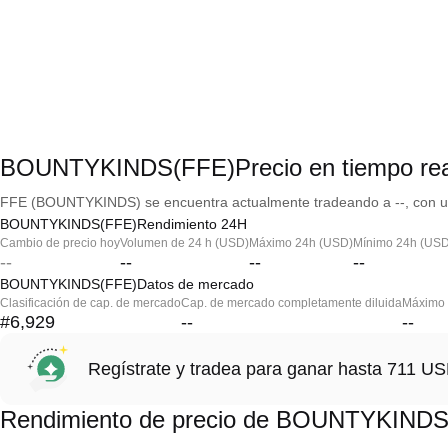
BOUNTYKINDS(FFE)Precio en tiempo rea
FFE (BOUNTYKINDS) se encuentra actualmente tradeando a --, con una
BOUNTYKINDS(FFE)Rendimiento 24H
Cambio de precio hoy
Volumen de 24 h (USD)
Máximo 24h (USD)
Mínimo 24h (USD
--
--
--
--
BOUNTYKINDS(FFE)Datos de mercado
Clasificación de cap. de mercado
Cap. de mercado completamente diluida
Máximo h
#6,929
--
--
Regístrate y tradea para ganar hasta 711 
Rendimiento de precio de BOUNTYKINDS