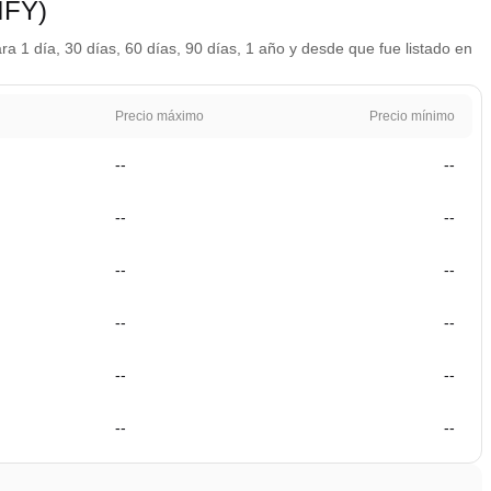
IFY)
a 1 día, 30 días, 60 días, 90 días, 1 año y desde que fue listado en
Precio máximo
Precio mínimo
--
--
--
--
--
--
--
--
--
--
--
--