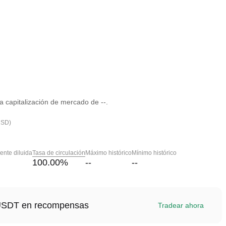
 capitalización de mercado de --.
USD)
nte diluida
Tasa de circulación
Máximo histórico
Mínimo histórico
100.00
%
--
--
1 USDT en recompensas
Tradear ahora