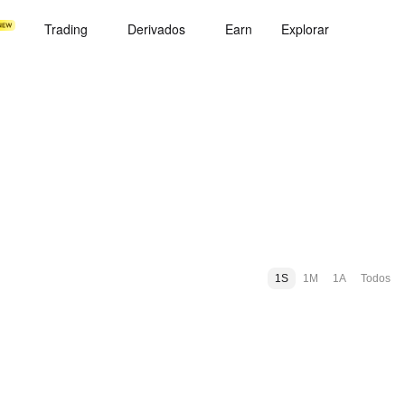
Trading
Derivados
Earn
Explorar
1S
1M
1A
Todos