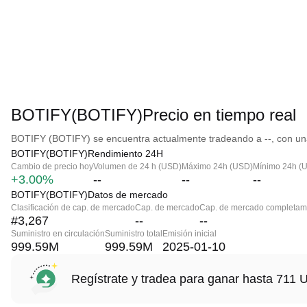
BOTIFY(BOTIFY)Precio en tiempo real
BOTIFY (BOTIFY) se encuentra actualmente tradeando a --, con una
BOTIFY(BOTIFY)Rendimiento 24H
Cambio de precio hoy
Volumen de 24 h (USD)
Máximo 24h (USD)
Mínimo 24h (
+3.00%
--
--
--
BOTIFY(BOTIFY)Datos de mercado
Clasificación de cap. de mercado
Cap. de mercado
Cap. de mercado completame
#3,267
--
--
Suministro en circulación
Suministro total
Emisión inicial
999.59M
999.59M
2025-01-10
Regístrate y tradea para ganar hasta 71