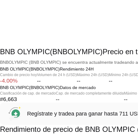
BNB OLYMPIC(BNBOLYMPIC)Precio en ti
BNBOLYMPIC (BNB OLYMPIC) se encuentra actualmente tradeando a --,
BNB OLYMPIC(BNBOLYMPIC)Rendimiento 24H
Cambio de precio hoy
Volumen de 24 h (USD)
Máximo 24h (USD)
Mínimo 24h (USD
-4.00%
--
--
--
BNB OLYMPIC(BNBOLYMPIC)Datos de mercado
Clasificación de cap. de mercado
Cap. de mercado completamente diluida
Máximo h
#6,663
--
--
Regístrate y tradea para ganar hasta 711 
Rendimiento de precio de BNB OLYMPI