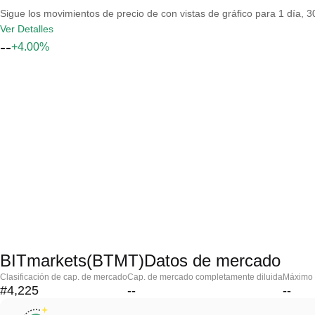
Sigue los movimientos de precio de con vistas de gráfico para 1 día, 30
Ver Detalles
--
+4.00%
BITmarkets(BTMT)Datos de mercado
Clasificación de cap. de mercado
Cap. de mercado completamente diluida
Máximo h
#4,225
--
--