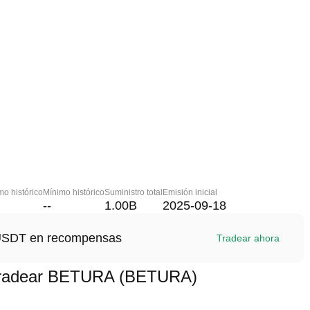
o histórico
Mínimo histórico
Suministro total
Emisión inicial
--
1.00B
2025-09-18
1 USDT en recompensas
Tradear ahora
tradear BETURA (BETURA)