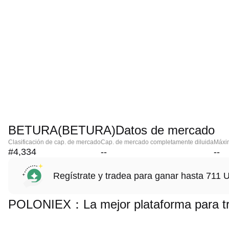
BETURA(BETURA)Datos de mercado
Clasificación de cap. de mercado
Cap. de mercado completamente diluida
Máxim
#4,334
--
--
Regístrate y tradea para ganar hasta 71
POLONIEX：La mejor plataforma para 