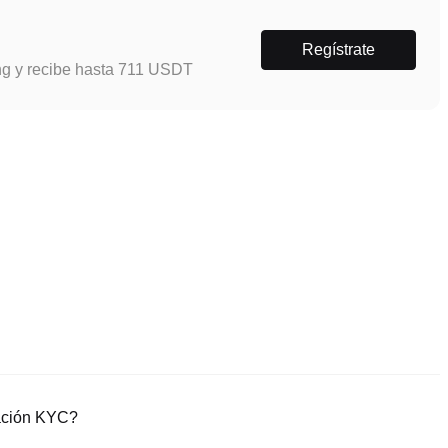
Regístrate
ng y recibe hasta 711 USDT
cación KYC?