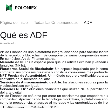
Página de inicio
Todas las Criptomonedas
ADF
Qué es ADF
Actualizado:
Art de Finance es una plataforma integral diseñada para facilitar las t
de la tecnología blockchain. Se compone de varios componentes esencia
En su núcleo, Art de Finance abarca:
Mercado de NFT
: Un espacio para que los artistas exhiban y vendan o
fungibles (NFTs).
Plataforma Social de Blockchain
: Un espacio impulsado por la comun
compartir sus procesos creativos y construir conexiones más profunda
NFT Prueba de Autenticidad
: Un método seguro y verificable para as
confianza en el mercado del arte.
Servicios de Almacenamiento de Arte
: Instalaciones seguras para la
y coleccionistas por igual.
Servicios NFTfi
: Soluciones financieras que utilizan NFTs, permitiend
del arte digital.
Art de Finance se esfuerza por crear un ecosistema que empodere a l
competitivo. Aprovechando la tecnología blockchain, la plataforma abo
como la procedencia, el acceso al mercado y las oportunidades de inv
Whitepaper
Github
X