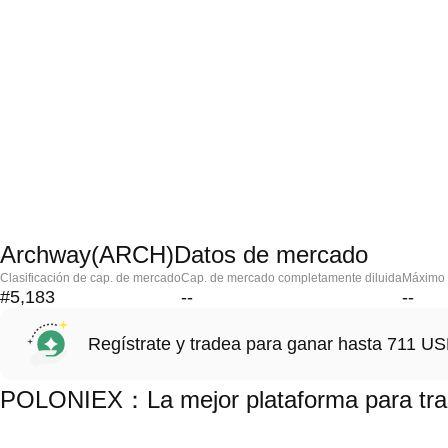
Archway(ARCH)Datos de mercado
Clasificación de cap. de mercado
Cap. de mercado completamente diluida
Máximo h
#5,183
--
--
Regístrate y tradea para ganar hasta 711 
POLONIEX：La mejor plataforma para tr