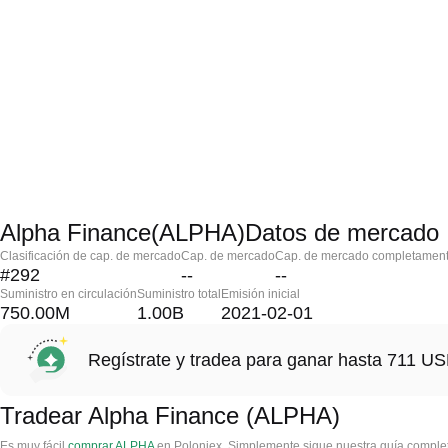
Alpha Finance(ALPHA)Datos de mercado
Clasificación de cap. de mercado
Cap. de mercado
Cap. de mercado completament
#292
--
--
Suministro en circulación
Suministro total
Emisión inicial
750.00M
1.00B
2021-02-01
Regístrate y tradea para ganar hasta 711 
Tradear Alpha Finance (ALPHA)
Es muy fácil
comprar ALPHA
en Poloniex. Simplemente sigue nuestra guía complet