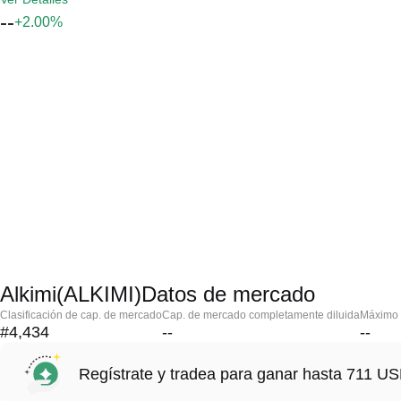
--
+2.00%
Alkimi(ALKIMI)Datos de mercado
Clasificación de cap. de mercado
Cap. de mercado completamente diluida
Máximo h
#4,434
--
--
Regístrate y tradea para ganar hasta 711 