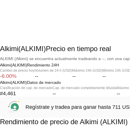
Alkimi(ALKIMI)Precio en tiempo real
ALKIMI (Alkimi) se encuentra actualmente tradeando a --, con una capi
Alkimi(ALKIMI)Rendimiento 24H
Cambio de precio hoy
Volumen de 24 h (USD)
Máximo 24h (USD)
Mínimo 24h (USD
-6.00%
--
--
--
Alkimi(ALKIMI)Datos de mercado
Clasificación de cap. de mercado
Cap. de mercado completamente diluida
Máximo h
#4,461
--
--
Regístrate y tradea para ganar hasta 711 
Rendimiento de precio de Alkimi (ALKIMI)