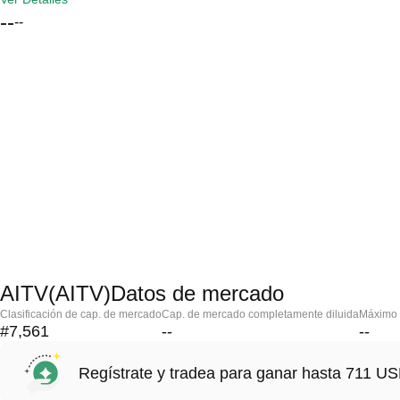
--
--
AITV(AITV)Datos de mercado
Clasificación de cap. de mercado
Cap. de mercado completamente diluida
Máximo h
#7,561
--
--
Regístrate y tradea para ganar hasta 711 