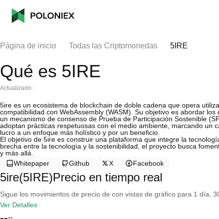
Página de inicio
Todas las Criptomonedas
5IRE
Qué es 5IRE
Actualizado:
5ire es un ecosistema de blockchain de doble cadena que opera utili
compatibilidad con WebAssembly (WASM). Su objetivo es abordar los d
un mecanismo de consenso de Prueba de Participación Sostenible (S
adoptan prácticas respetuosas con el medio ambiente, marcando un cam
lucro a un enfoque más holístico y por un beneficio.
El objetivo de 5ire es construir una plataforma que integre la tecnologí
brecha entre la tecnología y la sostenibilidad, el proyecto busca fom
y más allá.
Whitepaper
Github
X
Facebook
5ire(5IRE)Precio en tiempo real
Sigue los movimientos de precio de con vistas de gráfico para 1 día, 30
Ver Detalles
--
--