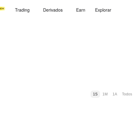
Trading
Derivados
Earn
Explorar
1S
1M
1A
Todos