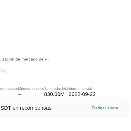
lización de mercado de --.
USD)
o histórico
Mínimo histórico
Suministro total
Emisión inicial
--
830.00M
2022-09-22
1 USDT en recompensas
Tradear ahora